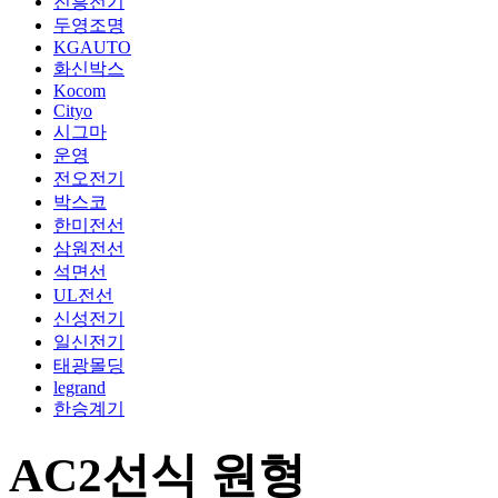
진흥전기
두영조명
KGAUTO
화신박스
Kocom
Cityo
시그마
운영
전오전기
박스코
한미전선
삼원전선
석면선
UL전선
신성전기
일신전기
태광몰딩
legrand
한승계기
AC2선식 원형