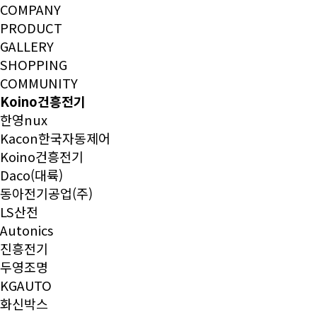
COMPANY
PRODUCT
GALLERY
SHOPPING
COMMUNITY
Koino건흥전기
한영nux
Kacon한국자동제어
Koino건흥전기
Daco(대륙)
동아전기공업(주)
LS산전
Autonics
진흥전기
두영조명
KGAUTO
화신박스