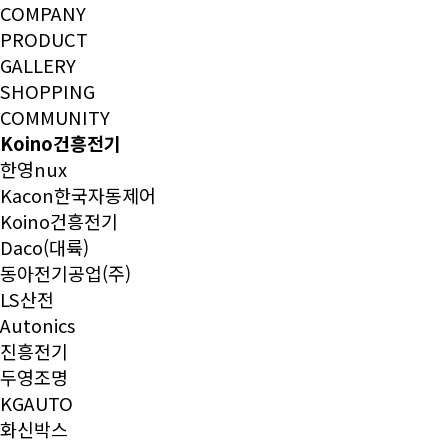
COMPANY
PRODUCT
GALLERY
SHOPPING
COMMUNITY
Koino건흥전기
한영nux
Kacon한국자동제어
Koino건흥전기
Daco(대륙)
동아전기공업(주)
LS산전
Autonics
진흥전기
두영조명
KGAUTO
화신박스