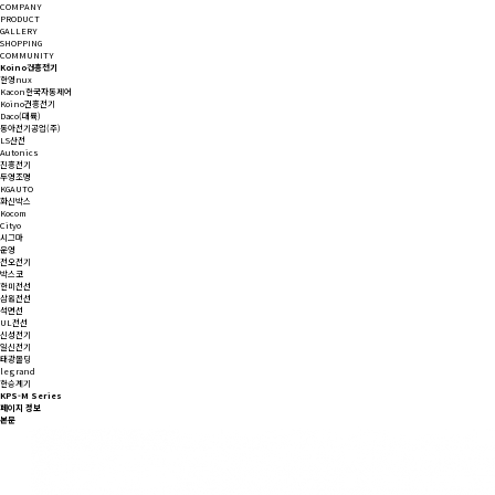
COMPANY
PRODUCT
GALLERY
SHOPPING
COMMUNITY
Koino건흥전기
한영nux
Kacon한국자동제어
Koino건흥전기
Daco(대륙)
동아전기공업(주)
LS산전
Autonics
진흥전기
두영조명
KGAUTO
화신박스
Kocom
Cityo
시그마
운영
전오전기
박스코
한미전선
삼원전선
석면선
UL전선
신성전기
일신전기
태광몰딩
legrand
한승계기
KPS-M Series
페이지 정보
본문