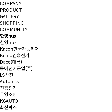
COMPANY
PRODUCT
GALLERY
SHOPPING
COMMUNITY
한영nux
한영nux
Kacon한국자동제어
Koino건흥전기
Daco(대륙)
동아전기공업(주)
LS산전
Autonics
진흥전기
두영조명
KGAUTO
화신박스